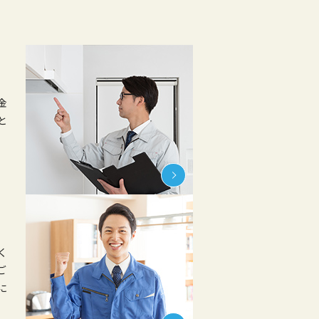
金
と
く
ご
に